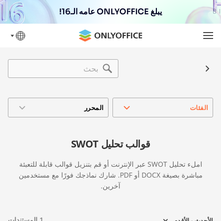
يبلغ ONLYOFFICE عامه الـ16!
الفئات
المحرر
قوالب تحليل SWOT
املء تحليل SWOT عبر الإنترنت أو قم بتنزيل قوالب قابلة للتعبئة
مباشرة بصيغة DOCX أو PDF. شارك نماذجك فورًا مع مستخدمين
آخرين.
1
المستندات
الأحدث - الأقدم