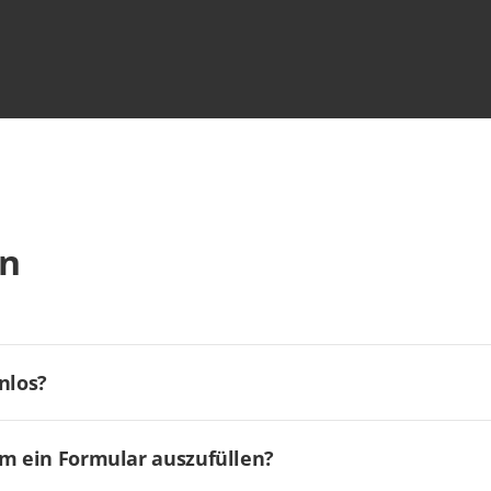
en
nlos?
um ein Formular auszufüllen?