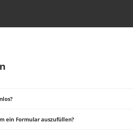
en
nlos?
um ein Formular auszufüllen?