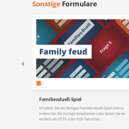
Sonstige
Formulare
Familienduell-Spiel
Erhalten Sie ein fertiges Familienduell-Spiel online,
indem Sie die Vorlage bearbeiten oder laden Sie es
einfach als PPTX oder PDF herunter.