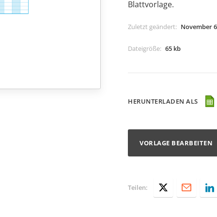
Blattvorlage.
Zuletzt geändert
:
November 6
Dateigröße
:
65 kb
HERUNTERLADEN ALS
VORLAGE BEARBEITEN
Teilen: