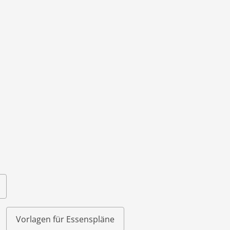
im XLSX-Forma
Vorlagen für Essenspläne