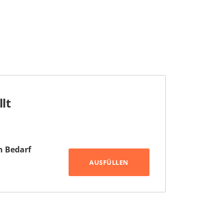
lt
h Bedarf
AUSFÜLLEN