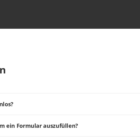
en
nlos?
um ein Formular auszufüllen?