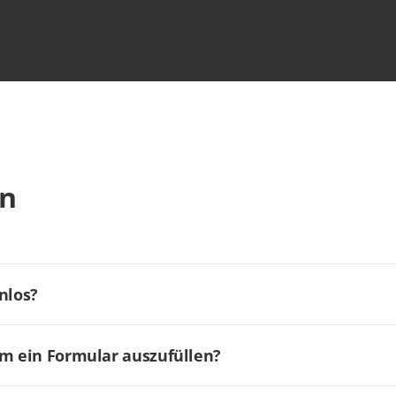
en
nlos?
um ein Formular auszufüllen?