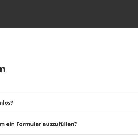
en
nlos?
um ein Formular auszufüllen?