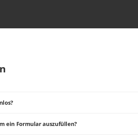
en
nlos?
um ein Formular auszufüllen?