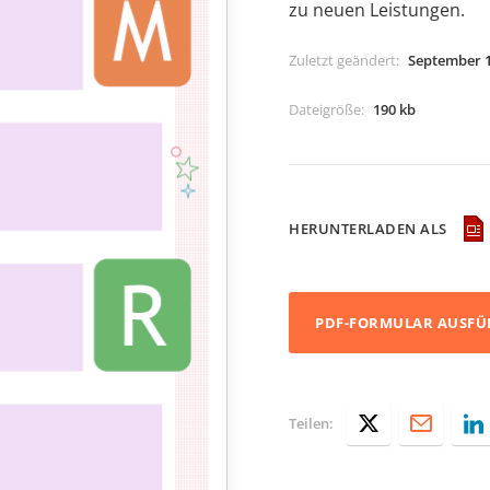
zu neuen Leistungen.
Zuletzt geändert
:
September 1
Dateigröße
:
190 kb
HERUNTERLADEN ALS
PDF-FORMULAR AUSFÜ
Teilen: