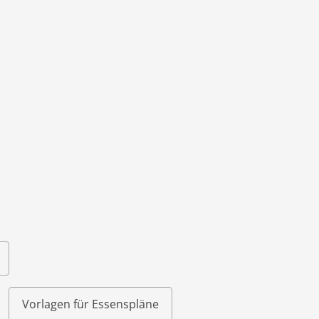
im XLSX-Forma
Vorlagen für Essenspläne