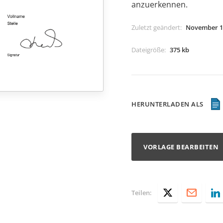
anzuerkennen.
Zuletzt geändert
:
November 1
Dateigröße
:
375 kb
HERUNTERLADEN ALS
VORLAGE BEARBEITEN
Teilen: