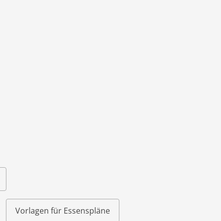
einfach im DO
Vorlagen für Essenspläne