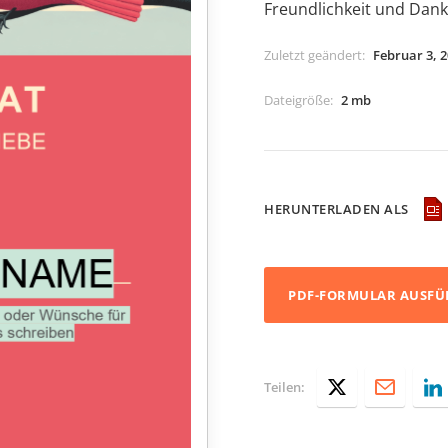
Freundlichkeit und Dan
Zuletzt geändert
:
Februar 3, 
Dateigröße
:
2 mb
HERUNTERLADEN ALS
PDF-FORMULAR AUSFÜ
Teilen: