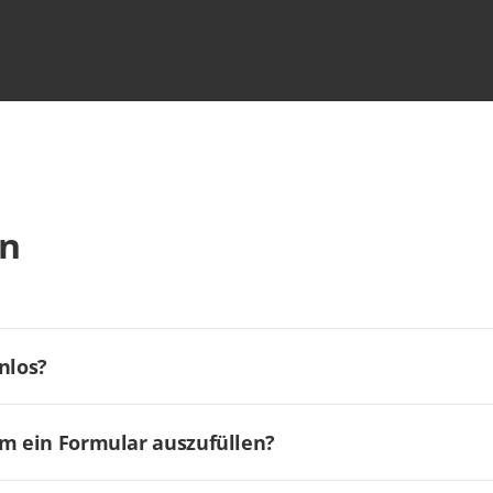
en
nlos?
um ein Formular auszufüllen?