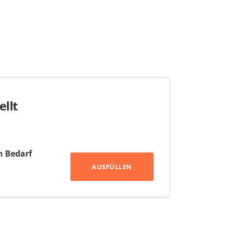
llt
h Bedarf
AUSFÜLLEN