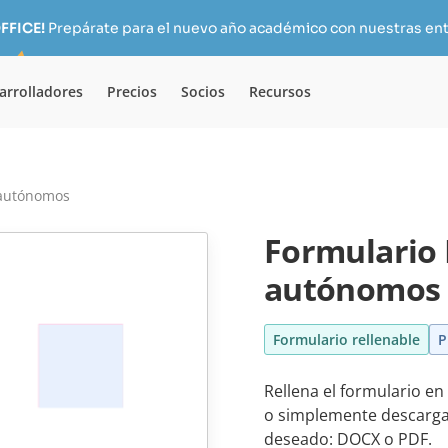
FFICE!
Prepárate para el nuevo año académico con nuestras ent
arrolladores
Precios
Socios
Recursos
 autónomos
Formulario 
autónomos
Formulario rellenable
P
Rellena el formulario e
o simplemente descarga l
deseado: DOCX o PDF.