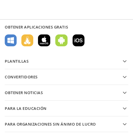
OBTENER APLICACIONES GRATIS
PLANTILLAS
Plantillas de formularios PDF
CONVERTIDORES
Plantillas de documentos de texto
Convierte archivos de texto
Plantillas de hojas de cálculo
OBTENER NOTICIAS
Convierte hojas de cálculo
Plantillas de presentaciones
Blog
Convierte presentaciones
PARA LA EDUCACIÓN
Convierte PDFs
Para estudiantes
PARA ORGANIZACIONES SIN ÁNIMO DE LUCRO
Para educadores