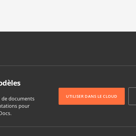
odèles
UTILISER DANS LE CLOUD
s de documents
entations pour
Docs.