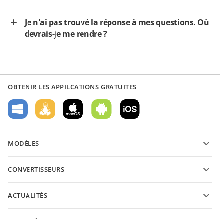
Je n'ai pas trouvé la réponse à mes questions. Où
devrais-je me rendre ?
OBTENIR LES APPILCATIONS GRATUITES
MODÈLES
Modèles de formulaires PDF
CONVERTISSEURS
Modèles de documents texte
Convertissez des documents texte
Modèles de feuilles de calcul
ACTUALITÉS
Convertissez des feuilles de calcul
Modèles de présantations
Blog
Convertissez des présentations