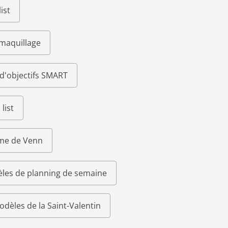
ist
 maquillage
d'objectifs SMART
list
me de Venn
les de planning de semaine
odèles de la Saint-Valentin