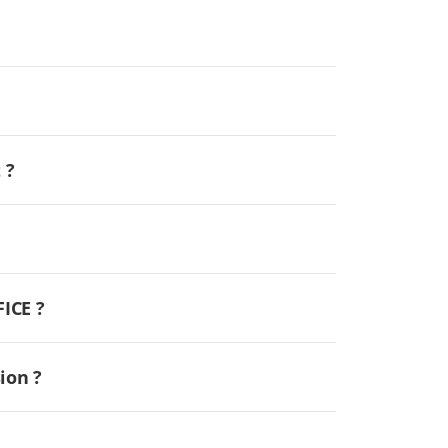
 ?
FICE ?
ion ?