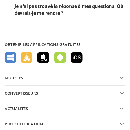
Je n'ai pas trouvé la réponse à mes questions. Où
devrais-je me rendre ?
OBTENIR LES APPILCATIONS GRATUITES
MODÈLES
Modèles de formulaires PDF
CONVERTISSEURS
Modèles de documents texte
Convertissez des documents texte
Modèles de feuilles de calcul
ACTUALITÉS
Convertissez des feuilles de calcul
Modèles de présantations
Blog
Convertissez des présentations
POUR L'ÉDUCATION
Convertissez des PDFs