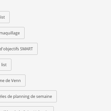
ist
 maquillage
d'objectifs SMART
list
me de Venn
les de planning de semaine