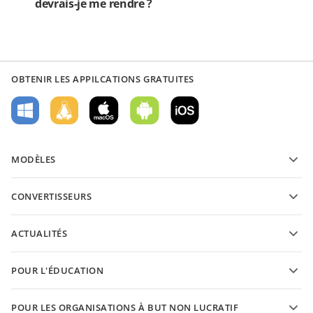
devrais-je me rendre ?
OBTENIR LES APPILCATIONS GRATUITES
MODÈLES
Modèles de formulaires PDF
CONVERTISSEURS
Modèles de documents texte
Convertissez des documents texte
Modèles de feuilles de calcul
ACTUALITÉS
Convertissez des feuilles de calcul
Modèles de présantations
Blog
Convertissez des présentations
POUR L'ÉDUCATION
Convertissez des PDFs
Pour les étudiants
POUR LES ORGANISATIONS À BUT NON LUCRATIF