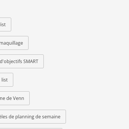
ist
 maquillage
d'objectifs SMART
list
me de Venn
les de planning de semaine