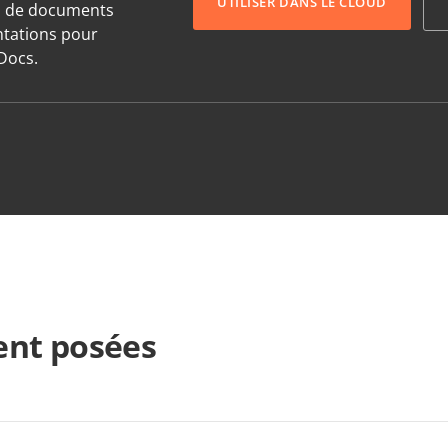
UTILISER DANS LE CLOUD
s de documents
entations pour
Docs.
nt posées