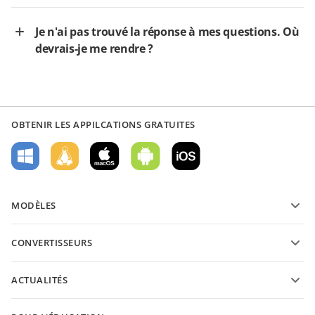
Je n'ai pas trouvé la réponse à mes questions. Où
devrais-je me rendre ?
OBTENIR LES APPILCATIONS GRATUITES
MODÈLES
Modèles de formulaires PDF
CONVERTISSEURS
Modèles de documents texte
Convertissez des documents texte
Modèles de feuilles de calcul
ACTUALITÉS
Convertissez des feuilles de calcul
Modèles de présantations
Blog
Convertissez des présentations