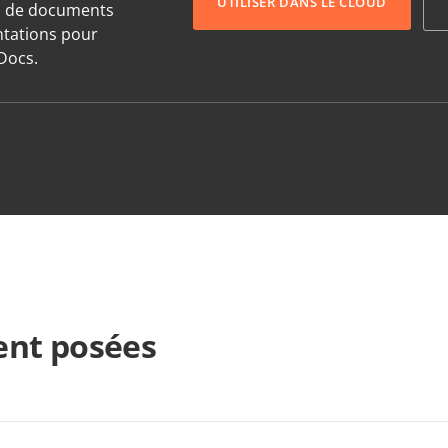
UTILISER DANS LE CLOUD
s de documents
entations pour
Docs.
nt posées