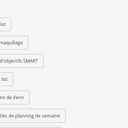
ist
 maquillage
d'objectifs SMART
list
me de Venn
les de planning de semaine