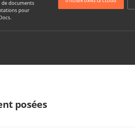
UTILISER DANS LE CLOUD
s de documents
entations pour
Docs.
nt posées