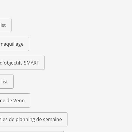
ist
 maquillage
d'objectifs SMART
list
me de Venn
les de planning de semaine