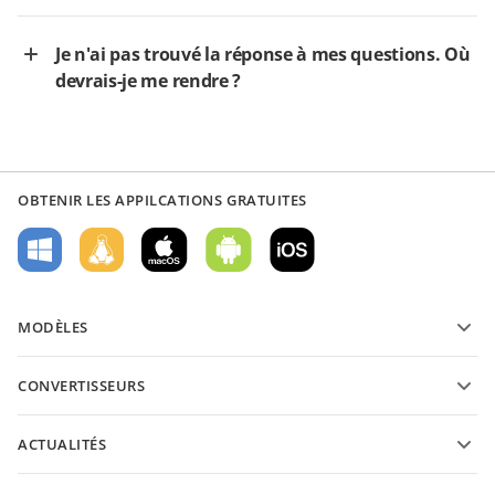
Je n'ai pas trouvé la réponse à mes questions. Où
devrais-je me rendre ?
OBTENIR LES APPILCATIONS GRATUITES
MODÈLES
Modèles de formulaires PDF
CONVERTISSEURS
Modèles de documents texte
Convertissez des documents texte
Modèles de feuilles de calcul
ACTUALITÉS
Convertissez des feuilles de calcul
Modèles de présantations
Blog
Convertissez des présentations