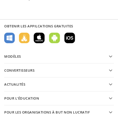
OBTENIR LES APPILCATIONS GRATUITES
MODÈLES
Modèles de formulaires PDF
CONVERTISSEURS
Modèles de documents texte
Convertissez des documents texte
Modèles de feuilles de calcul
ACTUALITÉS
Convertissez des feuilles de calcul
Modèles de présantations
Blog
Convertissez des présentations
POUR L'ÉDUCATION
Convertissez des PDFs
Pour les étudiants
POUR LES ORGANISATIONS À BUT NON LUCRATIF
Pour les enseignants