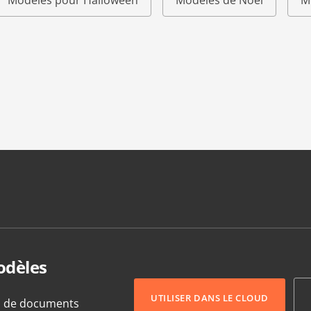
Modèles pour Halloween
Modèles de Noël
M
odèles
UTILISER DANS LE CLOUD
s de documents