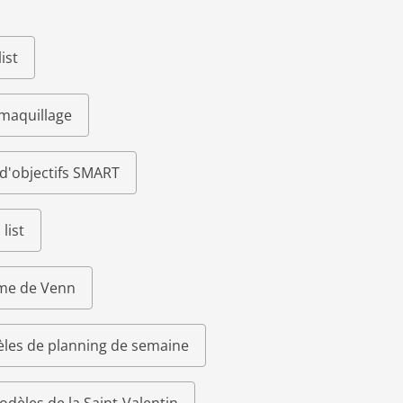
ist
 maquillage
d'objectifs SMART
list
me de Venn
les de planning de semaine