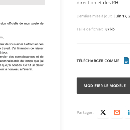
direction et des RH.
Dernière mise à jour
:
juin 17, 
Taille de fichier
:
87 kb
TÉLÉCHARGER COMME
MODIFIER LE MODÈLE
Partager: