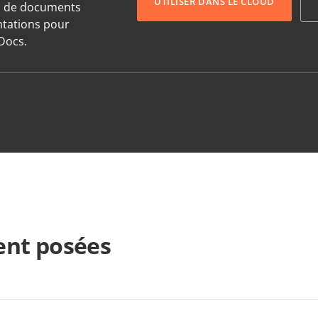
UTILISER DANS LE CLOUD
s de documents
entations pour
Docs.
nt posées