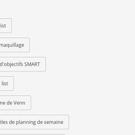
ist
 maquillage
d'objectifs SMART
list
me de Venn
les de planning de semaine