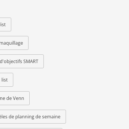
ist
 maquillage
d'objectifs SMART
list
me de Venn
les de planning de semaine