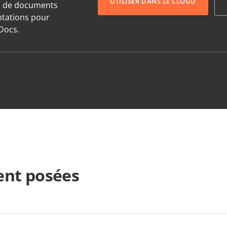
UTILISER DANS LE CLOUD
s de documents
entations pour
Docs.
nt posées