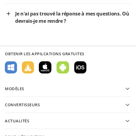
Je n'ai pas trouvé la réponse à mes questions. Où
devrais-je me rendre ?
OBTENIR LES APPILCATIONS GRATUITES
MODÈLES
Modèles de formulaires PDF
CONVERTISSEURS
Modèles de documents texte
Convertissez des documents texte
Modèles de feuilles de calcul
ACTUALITÉS
Convertissez des feuilles de calcul
Modèles de présantations
Blog
Convertissez des présentations