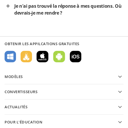
Je n'ai pas trouvé la réponse à mes questions. Où
devrais-je me rendre ?
OBTENIR LES APPILCATIONS GRATUITES
MODÈLES
Modèles de formulaires PDF
CONVERTISSEURS
Modèles de documents texte
Convertissez des documents texte
Modèles de feuilles de calcul
ACTUALITÉS
Convertissez des feuilles de calcul
Modèles de présantations
Blog
Convertissez des présentations
POUR L'ÉDUCATION
Convertissez des PDFs