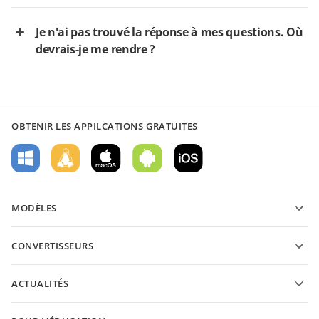
Je n'ai pas trouvé la réponse à mes questions. Où
devrais-je me rendre ?
OBTENIR LES APPILCATIONS GRATUITES
MODÈLES
Modèles de formulaires PDF
CONVERTISSEURS
Modèles de documents texte
Convertissez des documents texte
Modèles de feuilles de calcul
ACTUALITÉS
Convertissez des feuilles de calcul
Modèles de présantations
Blog
Convertissez des présentations