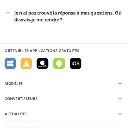
Je n'ai pas trouvé la réponse à mes questions. Où
devrais-je me rendre ?
OBTENIR LES APPILCATIONS GRATUITES
MODÈLES
Modèles de formulaires PDF
CONVERTISSEURS
Modèles de documents texte
Convertissez des documents texte
Modèles de feuilles de calcul
ACTUALITÉS
Convertissez des feuilles de calcul
Modèles de présantations
Blog
Convertissez des présentations