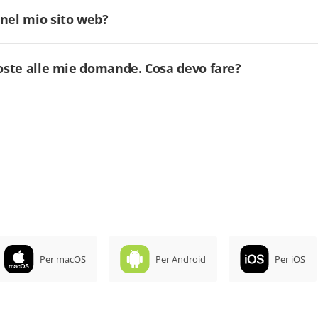
 nel mio sito web?
poste alle mie domande. Cosa devo fare?
Per macOS
Per Android
Per iOS