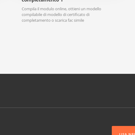
Compila il modulo online, ottieni un modello
compilabile di modello di certificato di
completamento o scarica fac simile
USA NE