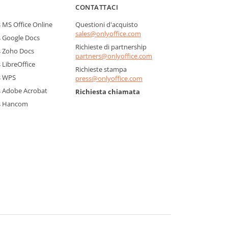
CONTATTACI
MS Office Online
Questioni d'acquisto
sales@onlyoffice.com
 Google Docs
Richieste di partnership
 Zoho Docs
partners@onlyoffice.com
LibreOffice
Richieste stampa
s WPS
press@onlyoffice.com
 Adobe Acrobat
Richiesta chiamata
s Hancom