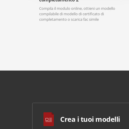
Compila il modulo online, ottieni un modello
compilabile di modello di certificato di
completamento o scarica fac simile
Crea i tuoi modelli