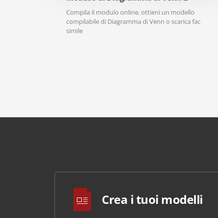
Compila il modulo online, ottieni un modello
compilabile di Diagramma di Venn o scarica fac
simile
Crea i tuoi modelli