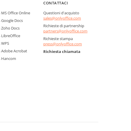
CONTATTACI
MS Office Online
Questioni d'acquisto
sales@onlyoffice.com
 Google Docs
Richieste di partnership
 Zoho Docs
partners@onlyoffice.com
LibreOffice
Richieste stampa
s WPS
press@onlyoffice.com
 Adobe Acrobat
Richiesta chiamata
s Hancom