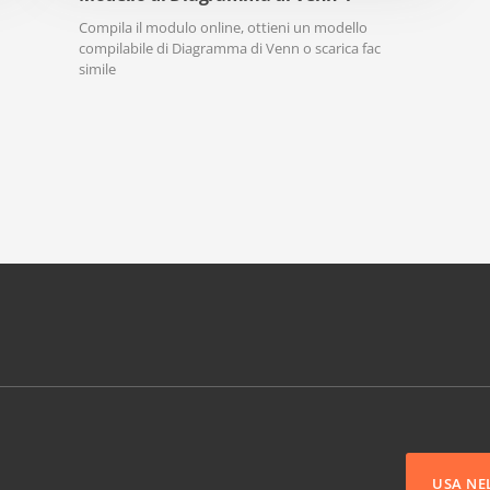
Compila il modulo online, ottieni un modello
compilabile di Diagramma di Venn o scarica fac
simile
USA NE