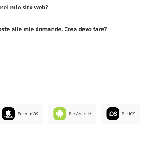
 nel mio sito web?
poste alle mie domande. Cosa devo fare?
Per macOS
Per Android
Per iOS