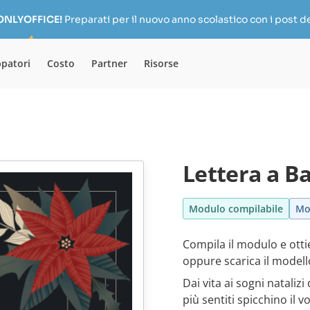
 ONLYOFFICE!
Preparati per il nuovo anno scolastico con i post de
ppatori
Costo
Partner
Risorse
Lettera a B
Modulo compilabile
Mo
Compila il modulo e otti
oppure scarica il model
Dai vita ai sogni nataliz
più sentiti spicchino il