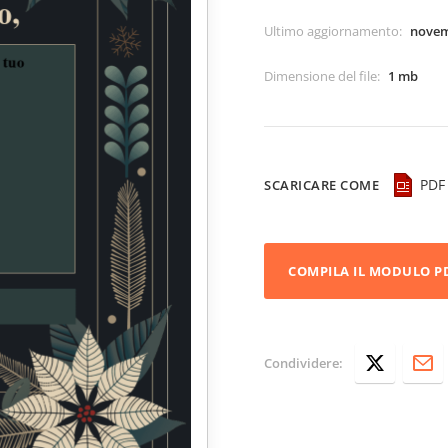
Ultimo aggiornamento
:
novem
Dimensione del file
:
1 mb
PDF
SCARICARE COME
COMPILA IL MODULO P
Condividere: