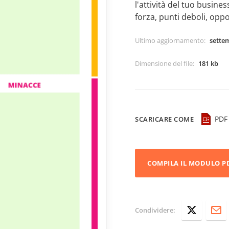
l'attività del tuo busines
forza, punti deboli, opp
Ultimo aggiornamento
:
sette
Dimensione del file
:
181 kb
PDF
SCARICARE COME
COMPILA IL MODULO P
Condividere: