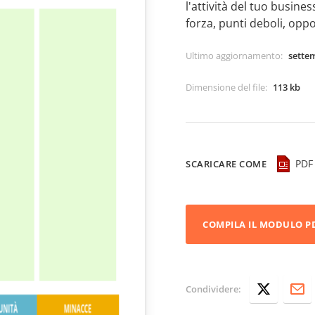
l'attività del tuo busines
forza, punti deboli, opp
Ultimo aggiornamento
:
sette
Dimensione del file
:
113 kb
PDF
SCARICARE COME
COMPILA IL MODULO P
Condividere: