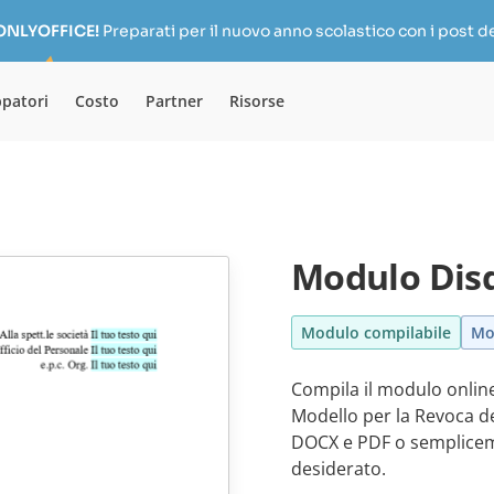
 ONLYOFFICE!
Preparati per il nuovo anno scolastico con i post de
ppatori
Costo
Partner
Risorse
Modulo Disd
Modulo compilabile
Mo
Compila il modulo online
Modello per la Revoca de
DOCX e PDF o semplicem
desiderato.