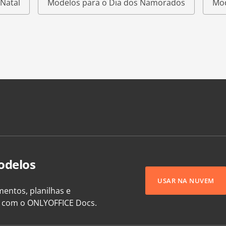
Natal
Modelos para o Dia dos Namorados
Mod
odelos
USAR NA NUVEM
entos, planilhas e
e com o ONLYOFFICE Docs.