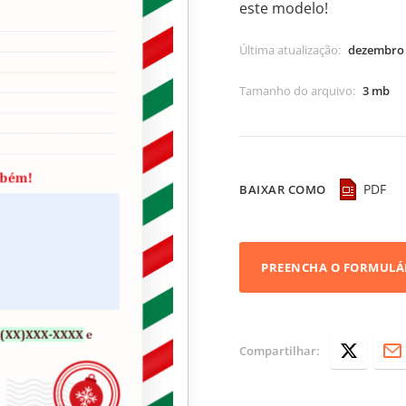
este modelo!
Última atualização
:
dezembro 
Tamanho do arquivo
:
3 mb
PDF
BAIXAR COMO
PREENCHA O FORMULÁ
Compartilhar: