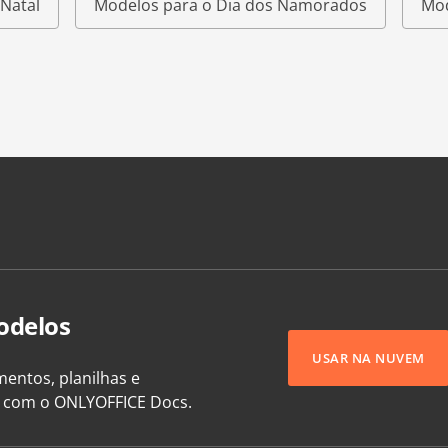
Natal
Modelos para o Dia dos Namorados
Mod
odelos
USAR NA NUVEM
entos, planilhas e
e com o ONLYOFFICE Docs.