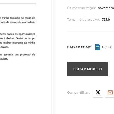
Última atualização
:
novembro 
Tamanho do arquivo
:
72 kb
DOCX
BAIXAR COMO
EDITAR MODELO
Compartilhar: