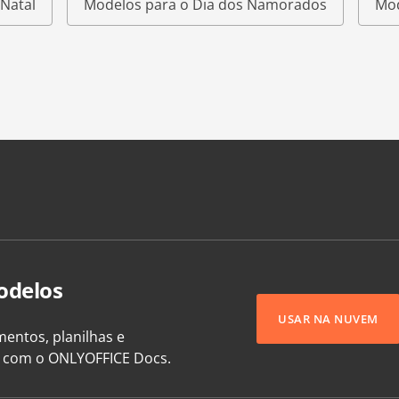
Natal
Modelos para o Dia dos Namorados
Mod
odelos
USAR NA NUVEM
entos, planilhas e
e com o ONLYOFFICE Docs.