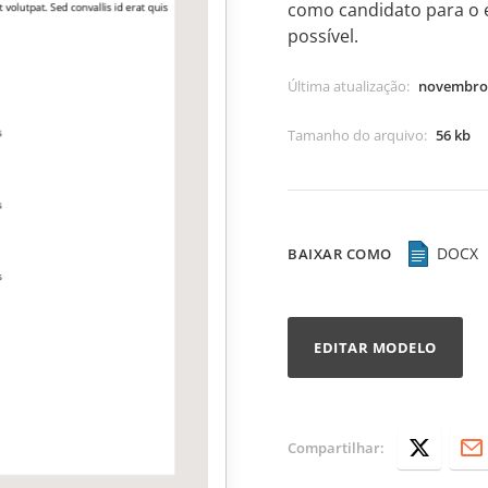
como candidato para o
possível.
Última atualização
:
novembro 
Tamanho do arquivo
:
56 kb
DOCX
BAIXAR COMO
EDITAR MODELO
Compartilhar: