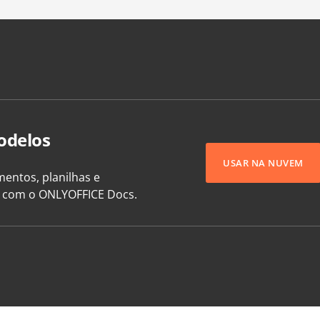
odelos
USAR NA NUVEM
entos, planilhas e
e com o ONLYOFFICE Docs.