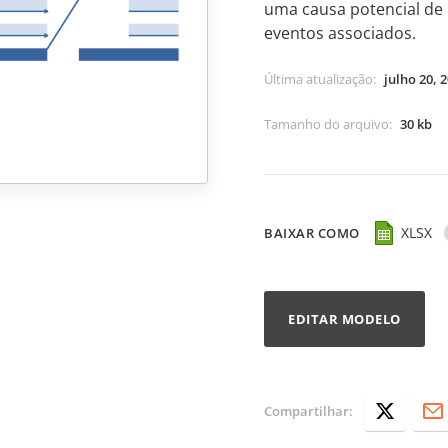
uma causa potencial de 
eventos associados.
Última atualização
:
julho 20, 
Tamanho do arquivo
:
30 kb
XLSX
BAIXAR COMO
EDITAR MODELO
Compartilhar: