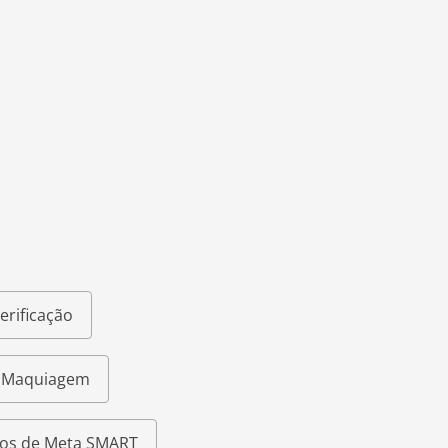
erificação
e Maquiagem
os de Meta SMART