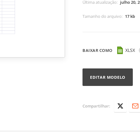
Última atualização
:
julho 20, 
Tamanho do arquivo
:
17 kb
XLSX
BAIXAR COMO
EDITAR MODELO
Compartilhar: