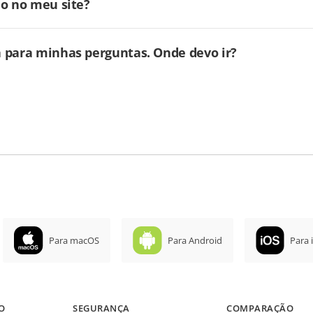
io no meu site?
a para minhas perguntas. Onde devo ir?
Para macOS
Para Android
Para 
O
SEGURANÇA
COMPARAÇÃO