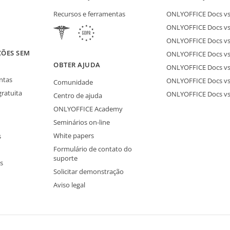
Recursos e ferramentas
ONLYOFFICE Docs vs 
ONLYOFFICE Docs vs
ONLYOFFICE Docs vs
ÇÕES SEM
ONLYOFFICE Docs vs 
S
OBTER AJUDA
ONLYOFFICE Docs v
ntas
ONLYOFFICE Docs vs
Comunidade
gratuita
ONLYOFFICE Docs v
Centro de ajuda
ONLYOFFICE Academy
Seminários on-line
White papers
s
Formulário de contato do
suporte
s
Solicitar demonstração
Aviso legal