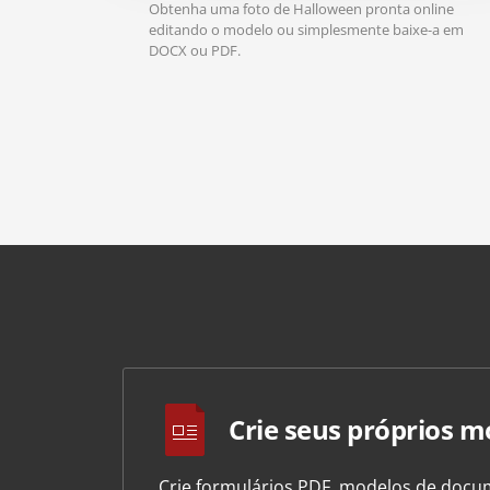
Obtenha uma foto de Halloween pronta online
editando o modelo ou simplesmente baixe-a em
DOCX ou PDF.
Crie seus próprios m
Crie formulários PDF, modelos de docum