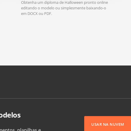
Obtenha um diploma de Halloween pronto online
editando o modelo ou simplesmente baixando-o
em DOCX ou PDF.
odelos
USAR NA NUVEM
entos, planilhas e