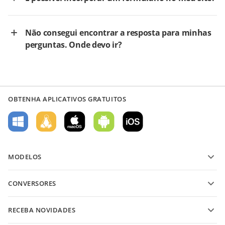
Não consegui encontrar a resposta para minhas
perguntas. Onde devo ir?
OBTENHA APLICATIVOS GRATUITOS
MODELOS
Modelos de formulário PDF
CONVERSORES
Modelos de documentos de texto
Converter arquivos de texto
Modelos de planilha
RECEBA NOVIDADES
Converter planilhas
Modelos de apresentação