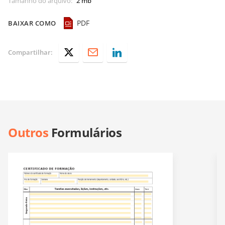
Tamanho do arquivo
:
2 mb
PDF
BAIXAR COMO
Compartilhar:
Outros
Formulários