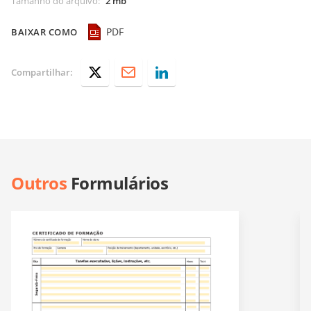
Tamanho do arquivo
:
2 mb
PDF
BAIXAR COMO
Compartilhar:
Outros
Formulários