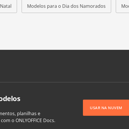
Natal
Modelos para o Dia dos Namorados
Mod
odelos
USAR NA NUVEM
entos, planilhas e
e com o ONLYOFFICE Docs.