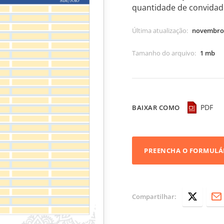
quantidade de convidad
Última atualização
:
novembro 
Tamanho do arquivo
:
1 mb
PDF
BAIXAR COMO
PREENCHA O FORMULÁ
Compartilhar: